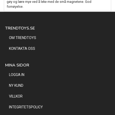
gøy og lære mye ved å leke med de små magnetene. God
fornøyelse.
TRENDTOYS.SE
OM TRENDTOYS
KONTAKTA OSS
MINA SIDOR
LOGGA IN
NY KUND
VILLKOR
INTEGRITETSPOLICY