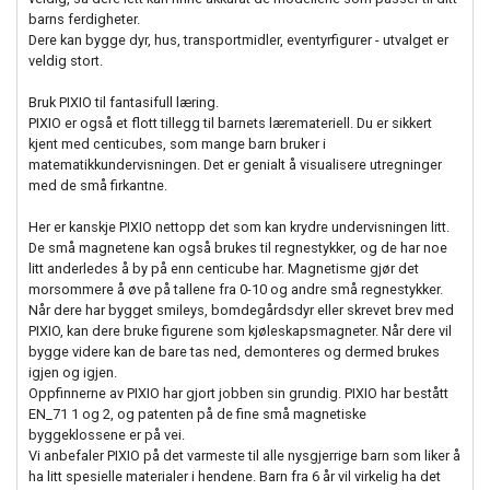
barns ferdigheter.
Dere kan bygge dyr, hus, transportmidler, eventyrfigurer - utvalget er
veldig stort.
Bruk PIXIO til fantasifull læring.
PIXIO er også et flott tillegg til barnets læremateriell. Du er sikkert
kjent med centicubes, som mange barn bruker i
matematikkundervisningen. Det er genialt å visualisere utregninger
med de små firkantne.
Her er kanskje PIXIO nettopp det som kan krydre undervisningen litt.
De små magnetene kan også brukes til regnestykker, og de har noe
litt anderledes å by på enn centicube har. Magnetisme gjør det
morsommere å øve på tallene fra 0-10 og andre små regnestykker.
Når dere har bygget smileys, bomdegårdsdyr eller skrevet brev med
PIXIO, kan dere bruke figurene som kjøleskapsmagneter. Når dere vil
bygge videre kan de bare tas ned, demonteres og dermed brukes
igjen og igjen.
Oppfinnerne av PIXIO har gjort jobben sin grundig. PIXIO har bestått
EN_71 1 og 2, og patenten på de fine små magnetiske
byggeklossene er på vei.
Vi anbefaler PIXIO på det varmeste til alle nysgjerrige barn som liker å
ha litt spesielle materialer i hendene. Barn fra 6 år vil virkelig ha det