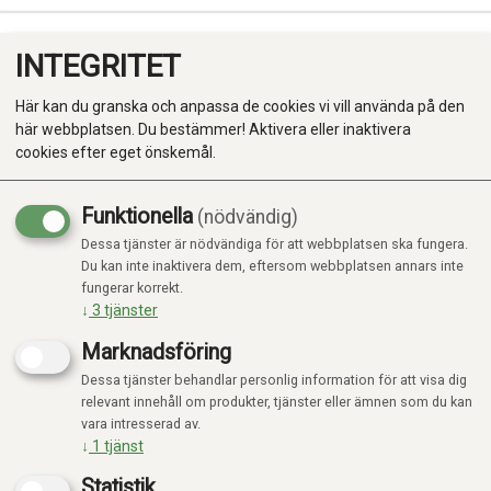
INTEGRITET
0
Här kan du granska och anpassa de cookies vi vill använda på den
här webbplatsen. Du bestämmer! Aktivera eller inaktivera
cookies efter eget önskemål.
Funktionella
(nödvändig)
Kampanj
-20%
Dessa tjänster är nödvändiga för att webbplatsen ska fungera.
Produkter
Du kan inte inaktivera dem, eftersom webbplatsen annars inte
fungerar korrekt.
Kategorier
↓
3
tjänster
Marknadsföring
Dessa tjänster behandlar personlig information för att visa dig
relevant innehåll om produkter, tjänster eller ämnen som du kan
vara intresserad av.
↓
1
tjänst
Statistik