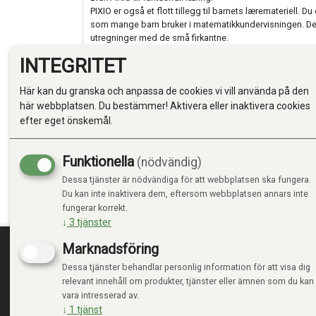
PIXIO er også et flott tillegg til barnets læremateriell. D
som mange barn bruker i matematikkundervisningen. Det 
utregninger med de små firkantne.
INTEGRITET
Her er kanskje PIXIO nettopp det som kan krydre undervis
De små magnetene kan også brukes til regnestykker, og 
Här kan du granska och anpassa de cookies vi vill använda på den
enn centicube har. Magnetisme gjør det morsommere å ø
små regnestykker.
här webbplatsen. Du bestämmer! Aktivera eller inaktivera cookies
Når dere har bygget smileys, bomdegårdsdyr eller skrev
efter eget önskemål.
figurene som kjøleskapsmagneter. Når dere vil bygge vi
demonteres og dermed brukes igjen og igjen.
Oppfinnerne av PIXIO har gjort jobben sin grundig. PIXIO
Funktionella
(nödvändig)
patenten på de fine små magnetiske byggeklossene er p
Dessa tjänster är nödvändiga för att webbplatsen ska fungera.
Vi anbefaler PIXIO på det varmeste til alle nysgjerrige bar
Du kan inte inaktivera dem, eftersom webbplatsen annars inte
materialer i hendene. Barn fra 6 år vil virkelig ha det g
fungerar korrekt.
små magnetene. God fornøyelse.
↓
3
tjänster
Marknadsföring
Dessa tjänster behandlar personlig information för att visa dig
TRENDTOYS.SE
MIN
relevant innehåll om produkter, tjänster eller ämnen som du kan
vara intresserad av.
OM TRENDTOYS
LOGGA
↓
1
tjänst