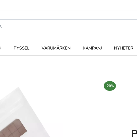
rodukter
Kateg
K
PYSSEL
VARUMÄRKEN
KAMPANJ
NYHETER
-20%