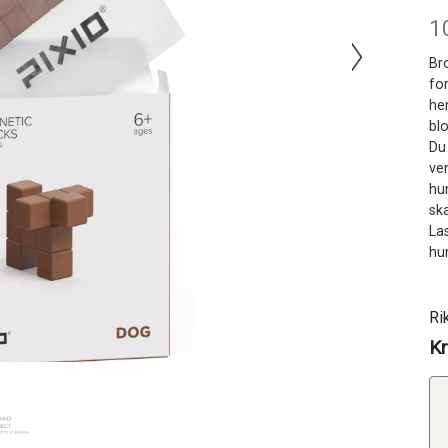
1
Bro
fo
he
blo
Du 
ve
hu
sk
La
hu
Ri
Kr