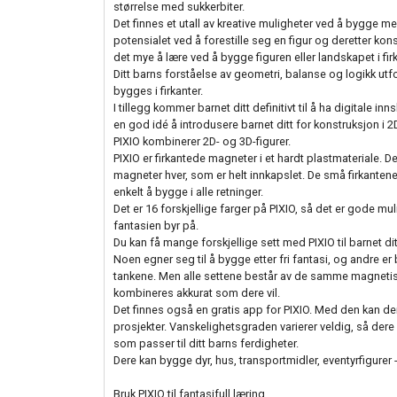
størrelse med sukkerbiter.
Det finnes et utall av kreative muligheter ved å bygge med p
potensialet ved å forestille seg en figur og deretter kons
det mye å lære ved å bygge figuren eller landskapet i firk
Ditt barns forståelse av geometri, balanse og logikk utf
bygges i firkanter.
I tillegg kommer barnet ditt definitivt til å ha digitale in
en god idé å introdusere barnet ditt for konstruksjon i 
PIXIO kombinerer 2D- og 3D-figurer.
PIXIO er firkantede magneter i et hardt plastmateriale. D
magneter hver, som er helt innkapslet. De små firkantene 
enkelt å bygge i alle retninger.
Det er 16 forskjellige farger på PIXIO, så det er gode mu
fantasien byr på.
Du kan få mange forskjellige sett med PIXIO til barnet ditt.
Noen egner seg til å bygge etter fri fantasi, og andre e
tankene. Men alle settene består av de samme magnetisk
kombineres akkurat som dere vil.
Det finnes også en gratis app for PIXIO. Med den kan de
prosjekter. Vanskelighetsgraden varierer veldig, så dere
som passer til ditt barns ferdigheter.
Dere kan bygge dyr, hus, transportmidler, eventyrfigurer - 
Bruk PIXIO til fantasifull læring.