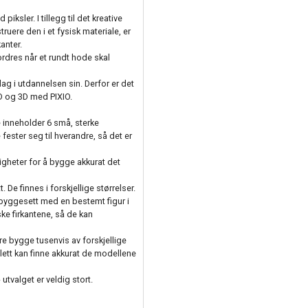
iksler. I tillegg til det kreative
truere den i et fysisk materiale, er
anter.
ordres når et rundt hode skal
nslag i utdannelsen sin. Derfor er det
2D og 3D med PIXIO.
e inneholder 6 små, sterke
fester seg til hverandre, så det er
ligheter for å bygge akkurat det
 De finnes i forskjellige størrelser.
r byggesett med en bestemt figur i
e firkantene, så de kan
re bygge tusenvis av forskjellige
 lett kan finne akkurat de modellene
utvalget er veldig stort.