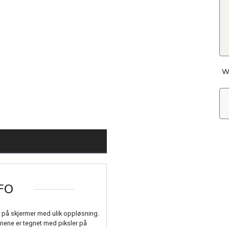
W
FO
 se på skjermer med ulik oppløsning.
nene er tegnet med piksler på