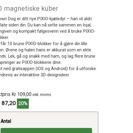
0 magnetiske kuber
wn Dog er ditt nye PIXIO-kjæledyr – han vil aldri
rlate siden din. Du kan nå sette sammen en lojal,
ngiven og kompakt følgesvenn ved å bruke PIXIO-
kker.
får 10 brune PIXIO-blokker for å gjøre din lille
nn. Ørene og halen hans er akkurat som en ekte
nds. Lek, gå og snakk med ham, og lag flere brune
apninger av PIXIO-blokkene dine.
st ned gratisappen (iOS og Android) for å utforske
ndrevis av interaktive 3D-designideer
ktpris Kr 109,00
inkl. moms
 87,20
20%
Antal