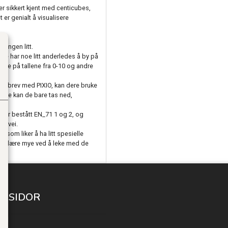
u er sikkert kjent med centicubes,
er genialt å visualisere
ningen litt.
de har noe litt anderledes å by på
ve på tallene fra 0-10 og andre
et brev med PIXIO, kan dere bruke
dere kan de bare tas ned,
 har bestått EN_71 1 og 2, og
å vei.
n som liker å ha litt spesielle
øy og lære mye ved å leke med de
A SIDOR
 IN