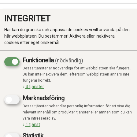
INTEGRITET
0
Här kan du granska och anpassa de cookies vi vill använda på den
här webbplatsen. Du bestämmer! Aktivera eller inaktivera
cookies efter eget önskemål.
Funktionella
(nödvändig)
Kampanj
-20%
Dessa tjänster är nödvändiga för att webbplatsen ska fungera.
Produkter
Du kan inte inaktivera dem, eftersom webbplatsen annars inte
fungerar korrekt.
Kategorier
↓
3
tjänster
Marknadsföring
Dessa tjänster behandlar personlig information för att visa dig
relevant innehåll om produkter, tjänster eller ämnen som du kan
vara intresserad av.
↓
1
tjänst
Statistik