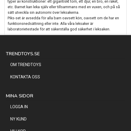
typer av konstruktioner: ett gigantiskt torn, ett djur, en bro, en raket,
etc. Barnet kan leka själv eller tillsammans med en vuxen, och på så
sätt utveckla sin autonomi över leksakerna.
Piks-set är avsedda för alla barn oavsett kön, oavsett om de har en
funktionsnedsättning eller inte. Alla våra leksaker är
laboratorietestade för att säkerställa god säkerhet i leksaken.
TRENDTOYS.SE
OM TRENDTOYS
KONTAKTA OSS
MINA SIDOR
LOGGA IN
NY KUND