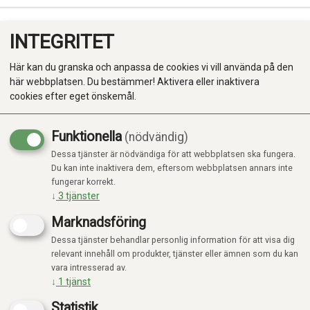
INTEGRITET
0
Här kan du granska och anpassa de cookies vi vill använda på den
här webbplatsen. Du bestämmer! Aktivera eller inaktivera
cookies efter eget önskemål.
Funktionella
(nödvändig)
Kampanj
-20%
Dessa tjänster är nödvändiga för att webbplatsen ska fungera.
Produkter
Du kan inte inaktivera dem, eftersom webbplatsen annars inte
fungerar korrekt.
Kategorier
↓
3
tjänster
Marknadsföring
Dessa tjänster behandlar personlig information för att visa dig
relevant innehåll om produkter, tjänster eller ämnen som du kan
vara intresserad av.
↓
1
tjänst
Statistik