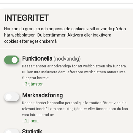
INTEGRITET
0
Här kan du granska och anpassa de cookies vi vill använda på den
här webbplatsen. Du bestämmer! Aktivera eller inaktivera
cookies efter eget önskemål.
Funktionella
(nödvändig)
Kampanj
-20%
Dessa tjänster är nödvändiga för att webbplatsen ska fungera.
Produkter
Du kan inte inaktivera dem, eftersom webbplatsen annars inte
fungerar korrekt.
Kategorier
↓
3
tjänster
Marknadsföring
Dessa tjänster behandlar personlig information för att visa dig
relevant innehåll om produkter, tjänster eller ämnen som du kan
vara intresserad av.
↓
1
tjänst
Statistik