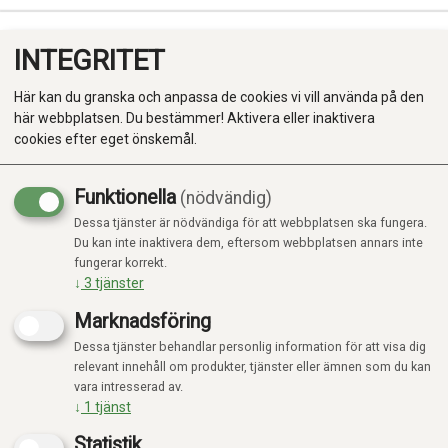
INTEGRITET
0
Här kan du granska och anpassa de cookies vi vill använda på den
här webbplatsen. Du bestämmer! Aktivera eller inaktivera
cookies efter eget önskemål.
Funktionella
(nödvändig)
Kampanj
-20%
Dessa tjänster är nödvändiga för att webbplatsen ska fungera.
Produkter
Du kan inte inaktivera dem, eftersom webbplatsen annars inte
fungerar korrekt.
Kategorier
↓
3
tjänster
Marknadsföring
Dessa tjänster behandlar personlig information för att visa dig
relevant innehåll om produkter, tjänster eller ämnen som du kan
vara intresserad av.
↓
1
tjänst
Statistik