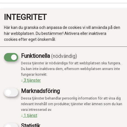
INTEGRITET
0
Här kan du granska och anpassa de cookies vi vill använda på den
här webbplatsen. Du bestämmer! Aktivera eller inaktivera
cookies efter eget önskemål.
Funktionella
(nödvändig)
Kampanj
-20%
Dessa tjänster är nödvändiga för att webbplatsen ska fungera.
Produkter
Du kan inte inaktivera dem, eftersom webbplatsen annars inte
fungerar korrekt.
Kategorier
↓
3
tjänster
Marknadsföring
Dessa tjänster behandlar personlig information för att visa dig
relevant innehåll om produkter, tjänster eller ämnen som du kan
vara intresserad av.
↓
1
tjänst
Statistik