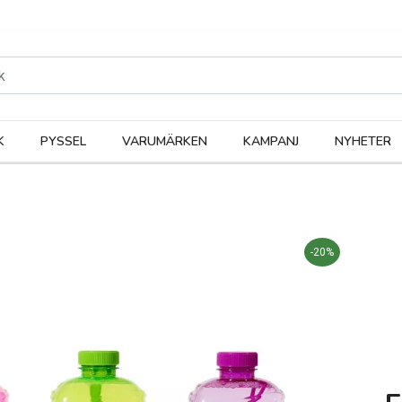
rodukter
Kateg
K
PYSSEL
VARUMÄRKEN
KAMPANJ
NYHETER
-20%