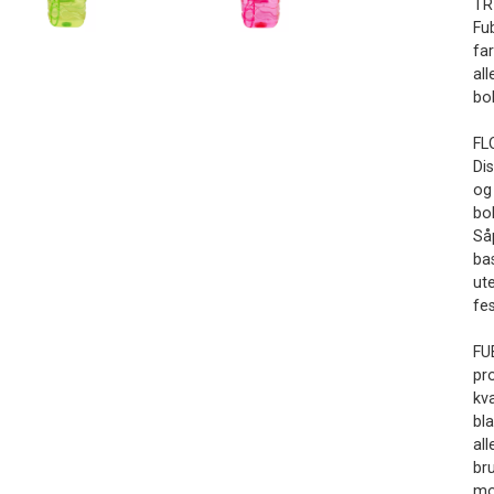
TR
Fub
fa
al
bo
FL
Dis
og 
bo
Så
ba
ut
fes
FU
pr
kva
bl
al
bru
mo