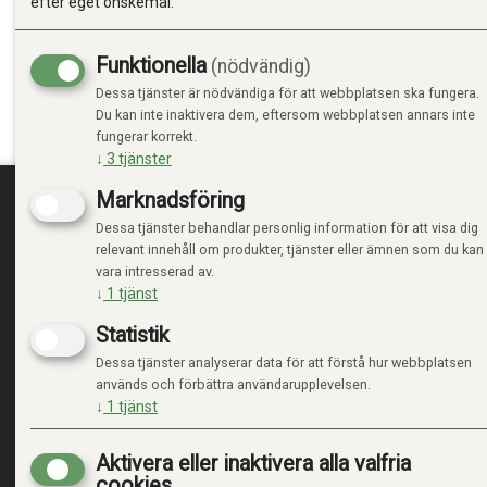
efter eget önskemål.
FLOTT FOR BARN I ALLE ALDRE:
Disse boblene er spesielt formulert for å være giftfrie o
Funktionella
(nödvändig)
og barn i alle bobleelskende aldre
Dessa tjänster är nödvändiga för att webbplatsen ska fungera.
Såpeboblene våre er de perfekte lekene for stranden, 
Du kan inte inaktivera dem, eftersom webbplatsen annars inte
enhver annen utendørsaktivitet. Disse boblene er også f
fungerar korrekt.
bursdagsgave til jenter og gutter
↓
3
tjänster
Marknadsföring
Dessa tjänster behandlar personlig information för att visa dig
TRENDTOYS.SE
MIN
relevant innehåll om produkter, tjänster eller ämnen som du kan
vara intresserad av.
OM TRENDTOYS
LOGGA
↓
1
tjänst
KONTAKTA OSS
NY KU
Statistik
VILLK
INTEG
Dessa tjänster analyserar data för att förstå hur webbplatsen
HANTE
används och förbättra användarupplevelsen.
↓
1
tjänst
Aktivera eller inaktivera alla valfria
cookies