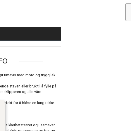
FO
gir timevis med moro og trygg lek
e staven eller bruk til å fylle på
ssklipperen og alle våre
perfekt for å blåse en lang rekke
, er sikkerhetstestet og i samsvar
boblene både morsomme og trygge