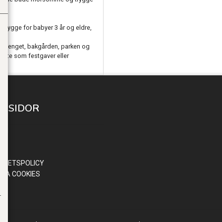
g trygge for babyer 3 år og eldre,
bassenget, bakgården, parken og
lotte som festgaver eller
A SIDOR
 IN
ND
OR
RITETSPOLICY
RA COOKIES