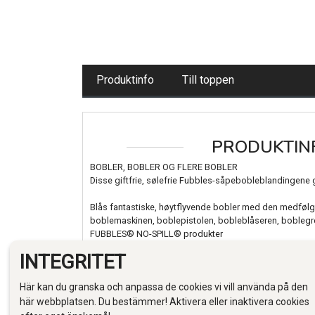
Produktinfo
Till toppen
PRODUKTIN
BOBLER, BOBLER OG FLERE BOBLER
Disse giftfrie, sølefrie Fubbles-såpebobleblandingene 
Blås fantastiske, høytflyvende bobler med den medfølgend
boblemaskinen, boblepistolen, bobleblåseren, boblegre
FUBBLES® NO-SPILL® produkter
Den medfølgende boblestaven har hull i flere størrelser, 
INTEGRITET
boblestørrelser.
Här kan du granska och anpassa de cookies vi vill använda på den
TRYGG OG IKKE GIFTIG:
Fubbles Bobler er giftfrie, inneholder ingen fargestoffer
här webbplatsen. Du bestämmer! Aktivera eller inaktivera cookies
med alle EU krav og standarder, noe som gjør disse 