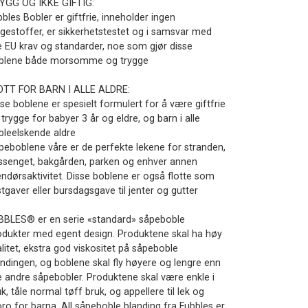
YGG OG IKKE GIFTIG:
bles Bobler er giftfrie, inneholder ingen
rgestoffer, er sikkerhetstestet og i samsvar med
le EU krav og standarder, noe som gjør disse
blene både morsomme og trygge
OTT FOR BARN I ALLE ALDRE:
se boblene er spesielt formulert for å være giftfrie
trygge for babyer 3 år og eldre, og barn i alle
bleelskende aldre
peboblene våre er de perfekte lekene for stranden,
ssenget, bakgården, parken og enhver annen
endørsaktivitet. Disse boblene er også flotte som
tgaver eller bursdagsgave til jenter og gutter
BBLES® er en serie «standard» såpeboble
odukter med egent design. Produktene skal ha høy
litet, ekstra god viskositet på såpeboble
andingen, og boblene skal fly høyere og lengre enn
le andre såpebobler. Produktene skal være enkle i
k, tåle normal tøff bruk, og appellere til lek og
ro for barna. All såpeboble blanding fra Fubbles er