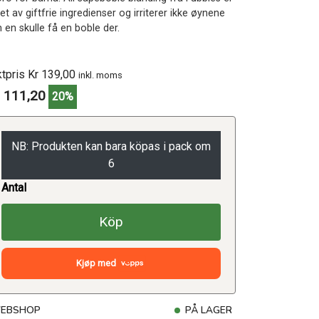
et av giftfrie ingredienser og irriterer ikke øynene
 en skulle få en boble der.
ktpris Kr 139,00
inkl. moms
 111,20
20%
NB: Produkten kan bara köpas i pack om
6
Antal
Köp
Kjøp med
EBSHOP
PÅ LAGER