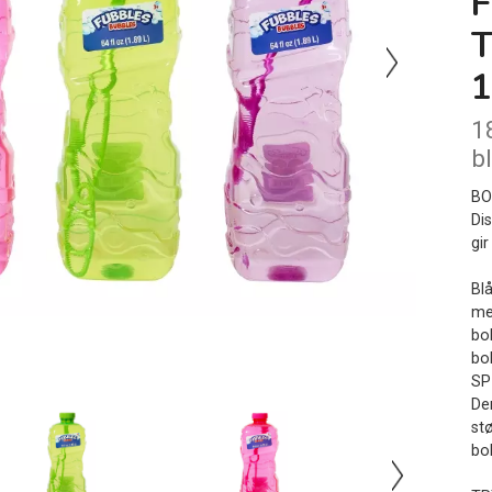
F
1
1
b
BO
Di
gi
Bl
med
bo
bo
SP
De
stø
bob