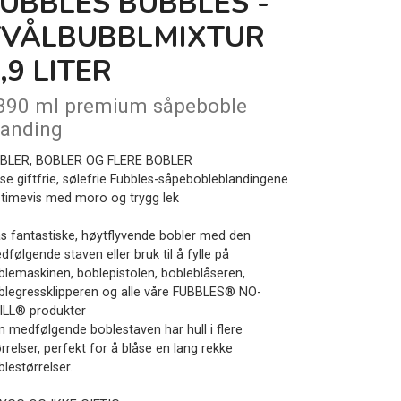
UBBLES BUBBLES -
TVÅLBUBBLMIXTUR
,9 LITER
890 ml premium såpeboble
landing
BLER, BOBLER OG FLERE BOBLER
sse giftfrie, sølefrie Fubbles-såpebobleblandingene
r timevis med moro og trygg lek
ås fantastiske, høytflyvende bobler med den
følgende staven eller bruk til å fylle på
blemaskinen, boblepistolen, bobleblåseren,
blegressklipperen og alle våre FUBBLES® NO-
ILL® produkter
n medfølgende boblestaven har hull i flere
rrelser, perfekt for å blåse en lang rekke
lestørrelser.