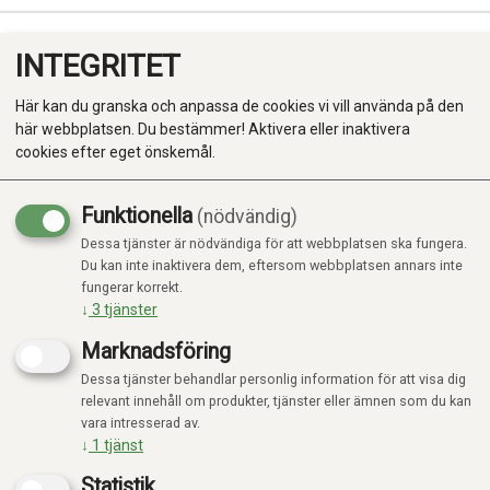
INTEGRITET
0
Här kan du granska och anpassa de cookies vi vill använda på den
här webbplatsen. Du bestämmer! Aktivera eller inaktivera
cookies efter eget önskemål.
Funktionella
(nödvändig)
Kampanj
-20%
Dessa tjänster är nödvändiga för att webbplatsen ska fungera.
Produkter
Du kan inte inaktivera dem, eftersom webbplatsen annars inte
fungerar korrekt.
Kategorier
↓
3
tjänster
Marknadsföring
Dessa tjänster behandlar personlig information för att visa dig
relevant innehåll om produkter, tjänster eller ämnen som du kan
vara intresserad av.
↓
1
tjänst
Statistik