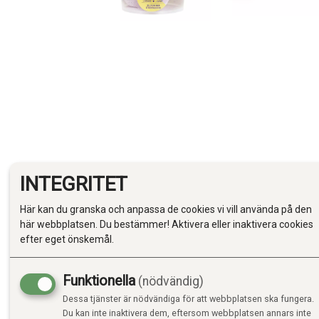
INTEGRITET
Produktinfo
Till toppen
Här kan du granska och anpassa de cookies vi vill använda på den
här webbplatsen. Du bestämmer! Aktivera eller inaktivera cookies
efter eget önskemål.
PRODUKTIN
Parfym: Lavendel
Funktionella
(nödvändig)
Färg: Lila
Dessa tjänster är nödvändiga för att webbplatsen ska fungera.
Vikt: 5 x 8g
Du kan inte inaktivera dem, eftersom webbplatsen annars inte
Innehåll 98% naturlig