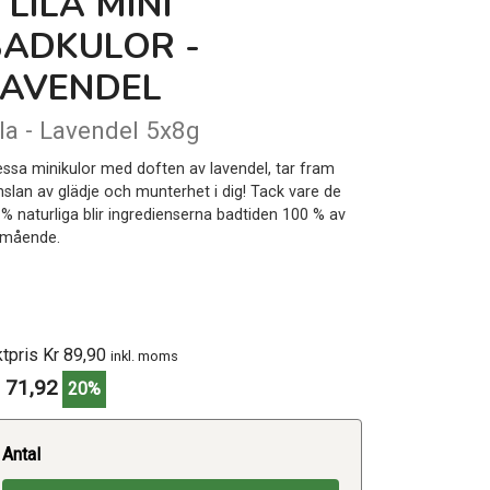
 LILA MINI
BADKULOR -
LAVENDEL
ila - Lavendel 5x8g
essa minikulor med doften av lavendel, tar fram
nslan av glädje och munterhet i dig! Tack vare de
 % naturliga blir ingredienserna badtiden 100 % av
lmående.
ktpris Kr 89,90
inkl. moms
 71,92
20%
Antal