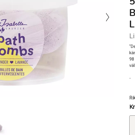
5
L
"D
kä
98
vä
-
Ri
Kr