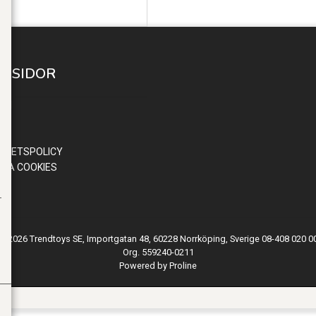
A SIDOR
 IN
ND
OR
RITETSPOLICY
RA COOKIES
© 2026 Trendtoys SE, Importgatan 48, 60228 Norrköping, Sverige 08-408 020 0
Org. 559240-0211
Powered by Proline