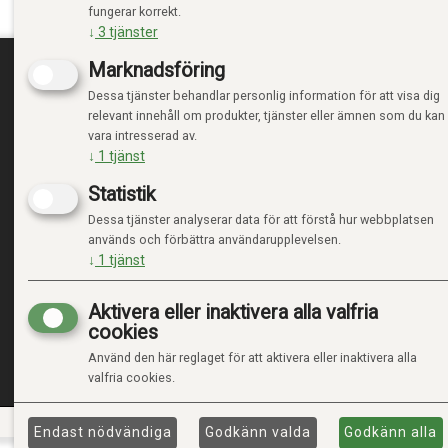
fungerar korrekt.
Tillverkat i Storbritannien"
↓
3
tjänster
Marknadsföring
Dessa tjänster behandlar personlig information för att visa dig
TRENDTOYS.SE
MIN
relevant innehåll om produkter, tjänster eller ämnen som du kan
vara intresserad av.
OM TRENDTOYS
LOGGA
↓
1
tjänst
KONTAKTA OSS
NY KU
Statistik
VILLK
INTEG
Dessa tjänster analyserar data för att förstå hur webbplatsen
HANTE
används och förbättra användarupplevelsen.
↓
1
tjänst
Aktivera eller inaktivera alla valfria
cookies
Använd den här reglaget för att aktivera eller inaktivera alla
valfria cookies.
Endast nödvändiga
Godkänn valda
Godkänn alla